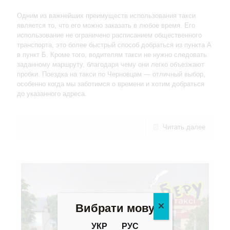
Одним из важнейших преимуществ использования такси
является то, что его можно заказать в любое время. Его
использование не ограничено расписанием общественного
транспорта, это более быстрый способ добраться из пункта А
в пункт Б. Кроме того, водителям такси не нужно следовать
заданному маршруту, благодаря чему они легко объезжают
пробки. Поездка на такси по Черновцам — отличный выбор,
особенно когда мы заботимся о времени и хотим добраться
до указанного адреса.
Читать далее
Вибрати мову
УКР
РУС