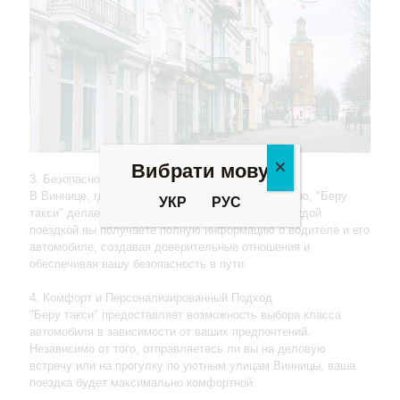
Вибрати мову
3. Безопасность и Доверие
В Виннице, где каждое здание несет свою историю, "Беру
УКР
РУС
такси" делает акцент на безопасности. Перед каждой
поездкой вы получаете полную информацию о водителе и его
автомобиле, создавая доверительные отношения и
обеспечивая вашу безопасность в пути.
4. Комфорт и Персонализированный Подход
"Беру такси" предоставляет возможность выбора класса
автомобиля в зависимости от ваших предпочтений.
Независимо от того, отправляетесь ли вы на деловую
встречу или на прогулку по уютным улицам Винницы, ваша
поездка будет максимально комфортной.