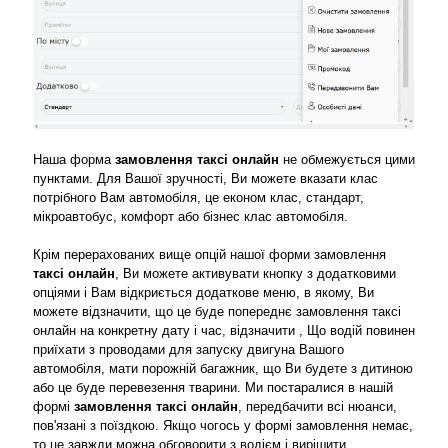
Наша форма
замовлення таксі онлайн
не обмежується цими
пунктами. Для Вашої зручності, Ви можете вказати клас
потрібного Вам автомобіля, це економ клас, стандарт,
мікроавтобус, комфорт або бізнес клас автомобіля.
Крім перерахованих вище опцій нашої форми замовлення
таксі онлайн
, Ви можете активувати кнопку з додатковими
опціями і Вам відкриється додаткове меню, в якому, Ви
можете відзначити, що це буде попереднє замовлення таксі
онлайн на конкретну дату і час, відзначити , Що водій повинен
приїхати з проводами для запуску двигуна Вашого
автомобіля, мати порожній багажник, що Ви будете з дитиною
або це буде перевезення тварини. Ми постаралися в нашій
формі
замовлення таксі онлайн
, передбачити всі нюанси,
пов'язані з поїздкою. Якщо чогось у формі замовлення немає,
то це завжди можна обговорити з водієм і вирішити.