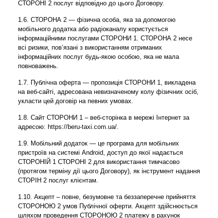
СТОРОНІ 2 послуг відповідно до цього Договору.
1.6. СТОРОНА 2 — фізична особа, яка за допомогою
мобільного додатка або радіоканалу користується
інформаційними послугами СТОРОНИ 1. СТОРОНА 2 несе
всі ризики, пов’язані з використанням отриманих
інформаційних послуг будь-якою особою, яка не мала
повноважень.
1.7. Публічна оферта — пропозиція СТОРОНИ 1, викладена
на веб-сайті, адресована невизначеному колу фізичних осіб,
укласти цей договір на певних умовах.
1.8. Сайт СТОРОНИ 1 – веб-сторінка в мережі Інтернет за
адресою: https://beru-taxi.com.ua/.
1.9. Мобільний додаток — це програма для мобільних
пристроїв на системі Android, доступ до якої надається
СТОРОНІЙ 1 СТОРОНІ 2 для використання тимчасово
(протягом терміну дії цього Договору), як інструмент надання
СТОРІН 2 послуг клієнтам.
1.10. Акцепт – повне, безумовне та беззаперечне прийняття
СТОРОНОЮ 2 умов Публічної оферти. Акцепт здійснюється
шляхом проведення СТОРОНОЮ 2 платежу в рахунок