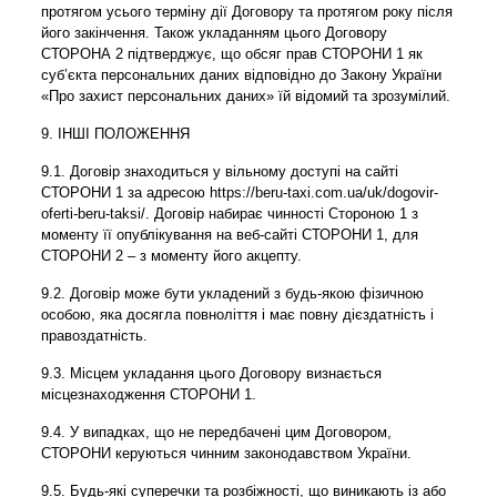
протягом усього терміну дії Договору та протягом року після
його закінчення. Також укладанням цього Договору
СТОРОНА 2 підтверджує, що обсяг прав СТОРОНИ 1 як
суб’єкта персональних даних відповідно до Закону України
«Про захист персональних даних» їй відомий та зрозумілий.
9. ІНШІ ПОЛОЖЕННЯ
9.1. Договір знаходиться у вільному доступі на сайті
СТОРОНИ 1 за адресою https://beru-taxi.com.ua/uk/dogovir-
oferti-beru-taksi/. Договір набирає чинності Стороною 1 з
моменту її опублікування на веб-сайті СТОРОНИ 1, для
СТОРОНИ 2 – з моменту його акцепту.
9.2. Договір може бути укладений з будь-якою фізичною
особою, яка досягла повноліття і має повну дієздатність і
правоздатність.
9.3. Місцем укладання цього Договору визнається
місцезнаходження СТОРОНИ 1.
9.4. У випадках, що не передбачені цим Договором,
СТОРОНИ керуються чинним законодавством України.
9.5. Будь-які суперечки та розбіжності, що виникають із або