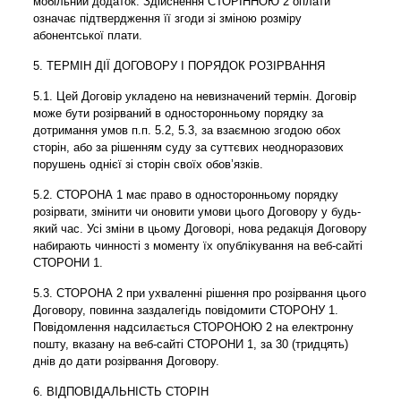
мобільний додаток. Здійснення СТОРІННОЮ 2 оплати
означає підтвердження її згоди зі зміною розміру
абонентської плати.
5. ТЕРМІН ДІЇ ДОГОВОРУ І ПОРЯДОК РОЗІРВАННЯ
5.1. Цей Договір укладено на невизначений термін. Договір
може бути розірваний в односторонньому порядку за
дотримання умов п.п. 5.2, 5.3, за взаємною згодою обох
сторін, або за рішенням суду за суттєвих неодноразових
порушень однієї зі сторін своїх обов’язків.
5.2. СТОРОНА 1 має право в односторонньому порядку
розірвати, змінити чи оновити умови цього Договору у будь-
який час. Усі зміни в цьому Договорі, нова редакція Договору
набирають чинності з моменту їх опублікування на веб-сайті
СТОРОНИ 1.
5.3. СТОРОНА 2 при ухваленні рішення про розірвання цього
Договору, повинна заздалегідь повідомити СТОРОНУ 1.
Повідомлення надсилається СТОРОНОЮ 2 на електронну
пошту, вказану на веб-сайті СТОРОНИ 1, за 30 (тридцять)
днів до дати розірвання Договору.
6. ВІДПОВІДАЛЬНІСТЬ СТОРІН