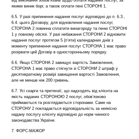
від виконання зобов’язань щодо оплати наданих послуг, за
якими виник борг, а також оплати пені СТОРОНІ 1.
6.5. У разі припинення надання послуг відповідно до п. 6.3.,
6.4. цього Договору, для відновлення надання послуг,
СТОРОНА 2 повинна сплатити винагороду та пеню СТОРОНІ
1 у повному обсязі. У разі небажання СТОРОНИ 2 відновити
надання послуг протягом 5 (п’яти) календарних днів з
моменту припинення надання послуг СТОРОНА 1 має право
розірвати цей Договір в односторонньому порядку.
6.6. Якщо СТОРОНА 2 завищує вартість Замовлення,
СТОРОНА 1 має право стягнути зі СТОРОНИ 2 штраф у
десятикратному розмірі завищення вартості Замовлення,
але не менше ніж 200 гривень.
6.7. Усі скарги та претензії, що надходять від клієнта на
якість наданих СТОРОНОЮ 2 послуг, обов’язково
приймаються та розглядаються сторонами. Саме на
СТОРОНУ 2 покладається відповідальність за неякісно
надану послугу клієнту відповідно до норм чинного
законодавства України.
7. ФОРС-МАЖОР