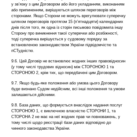
у зв’язку з цим Договором або його укладанням, виконанням
або припиненням, вирішуються шляхом переговорів між
сторонами. Якщо Сторони не можуть врегулювати суперечку
шляхом переговорів протягом 15 (п’ятнадцяти) календарних
днів після того, як одна із сторін письмово повідомила іншу
Сторону про виникнення такої суперечки або розбіжності,
тоді суперечка вирішується у судовому порядку за
встановленою законодавством України підвідомчістю та
пСТудністю.
9.6. Цей Договір не встановлює жодних інших правовідносин
(у тому числі трудових відносин) між СТОРОНОЮ 1 та
СТОРОНОЮ 2, крім тих, що передбачені цим Договором.
9.7. Якщо будь-яке положення або умова цього Договору
буде визнано Судом недійсним, всі інші положення та умови
залишаються дійсними.
9.8. База даних, що формується внаслідок надання послуг
СТОРОНОЮ 1, є виключною власністю СТОРОНИ 1, та
СТОРОНА 2 не має на неї жодних прав чи повноважень, у
тому числі щодо реєстрації бази даних відповідно до
чинного законодавства України.