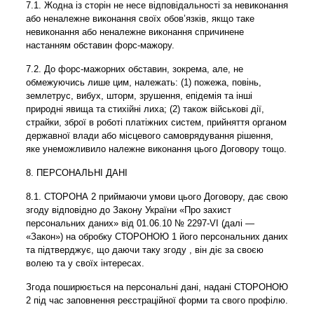
7.1. Жодна із сторін не несе відповідальності за невиконання
або неналежне виконання своїх обов’язків, якщо таке
невиконання або неналежне виконання спричинене
настанням обставин форс-мажору.
7.2. До форс-мажорних обставин, зокрема, але, не
обмежуючись лише цим, належать: (1) пожежа, повінь,
землетрус, вибух, шторм, зрушення, епідемія та інші
природні явища та стихійні лиха; (2) також військові дії,
страйки, зброї в роботі платіжних систем, прийняття органом
державної влади або місцевого самоврядування рішення,
яке унеможливило належне виконання цього Договору тощо.
8. ПЕРСОНАЛЬНІ ДАНІ
8.1. СТОРОНА 2 приймаючи умови цього Договору, дає свою
згоду відповідно до Закону України «Про захист
персональних даних» від 01.06.10 № 2297-VI (далі —
«Закон») на обробку СТОРОНОЮ 1 його персональних даних
та підтверджує, що даючи таку згоду , він діє за своєю
волею та у своїх інтересах.
Згода поширюється на персональні дані, надані СТОРОНОЮ
2 під час заповнення реєстраційної форми та свого профілю.