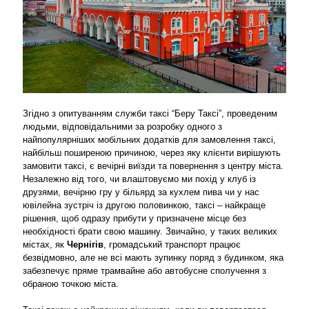
Згідно з опитуванням служби таксі “Беру Таксі”, проведеним
людьми, відповідальними за розробку одного з
найпопулярніших мобільних додатків для замовлення таксі,
найбільш поширеною причиною, через яку клієнти вирішують
замовити таксі, є вечірні виїзди та повернення з центру міста.
Незалежно від того, чи влаштовуємо ми похід у клуб із
друзями, вечірню гру у більярд за кухлем пива чи у нас
ювілейна зустріч із другою половинкою, таксі – найкраще
рішення, щоб одразу прибути у призначене місце без
необхідності брати свою машину. Звичайно, у таких великих
містах, як
Чернігів
, громадський транспорт працює
безвідмовно, але не всі мають зупинку поряд з будинком, яка
забезпечує пряме трамвайне або автобусне сполучення з
обраною точкою міста.