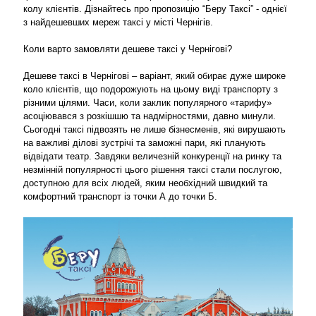
колу клієнтів. Дізнайтесь про пропозицію “Беру Таксі” - однієї
з найдешевших мереж таксі у місті Чернігів.
Коли варто замовляти дешеве таксі у Чернігові?
Дешеве таксі в Чернігові – варіант, який обирає дуже широке
коло клієнтів, що подорожують на цьому виді транспорту з
різними цілями. Часи, коли заклик популярного «тарифу»
асоціювався з розкішшю та надмірностями, давно минули.
Сьогодні таксі підвозять не лише бізнесменів, які вирушають
на важливі ділові зустрічі та заможні пари, які планують
відвідати театр. Завдяки величезній конкуренції на ринку та
незмінній популярності цього рішення таксі стали послугою,
доступною для всіх людей, яким необхідний швидкий та
комфортний транспорт із точки А до точки Б.