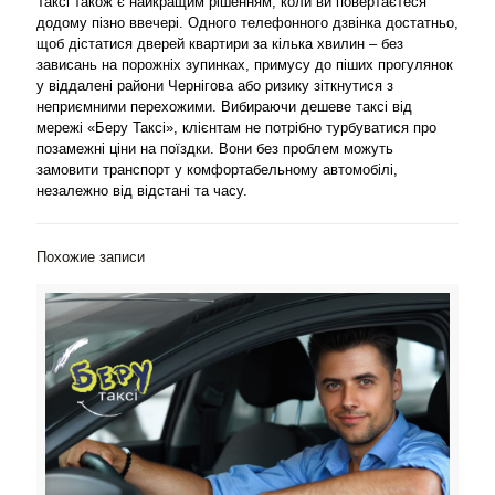
Таксі також є найкращим рішенням, коли ви повертаєтеся
додому пізно ввечері. Одного телефонного дзвінка достатньо,
щоб дістатися дверей квартири за кілька хвилин – без
зависань на порожніх зупинках, примусу до піших прогулянок
у віддалені райони Чернігова або ризику зіткнутися з
неприємними перехожими. Вибираючи дешеве таксі від
мережі «Беру Таксі», клієнтам не потрібно турбуватися про
позамежні ціни на поїздки. Вони без проблем можуть
замовити транспорт у комфортабельному автомобілі,
незалежно від відстані та часу.
Похожие записи