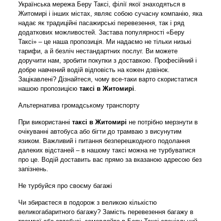
Українська мережа Беру Таксі, філії якої знаходяться в
Житомирі і інших містах, являє собою сучасну компанію, яка
надає як традиційні пасажирські перевезення, так і ряд
додаткових можливостей. Застава популярності «Беру
Таксі» – це наша пропозиція. Ми надаємо не тільки низькі
тарифи, а й безліч нестандартних послуг. Ви можете
доручити нам, зробити покупки з доставкою. Професійний і
добре навчений водій відповість на кожен дзвінок.
Зацікавлені? Дізнайтеся, чому все-таки варто скористатися
нашою пропозицією
таксі в Житомирі
.
Альтернатива громадському транспорту
При використанні
таксі в Житомирі
не потрібно мерзнути в
очікуванні автобуса або бігти до трамваю з висунутим
язиком. Важливий і питання безперешкодного подолання
далеких відстаней – в нашому таксі можна не турбуватися
про це. Водій доставить вас прямо за вказаною адресою без
запізнень.
Не турбуйся про своєму багажі
Чи збираєтеся в подорож з великою кількістю
великогабаритного багажу? Замість перевезення багажу в