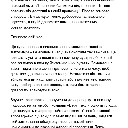
трамваї або автобусі, замовляйте в Беру Таксі спеціальний
автомобіль зі збільшеним багажним відділенням. Ці типи
автомобілів доступні в нашій пропозиції. Просто замовте
універсал. Ви швидко і легко доберетеся за вказаною
адресою, а водій допоможе вам з навантаженням і
розвантаженням.
Економте свій час!
Ще одна перевага використання замовлення
таксі в
Житомирі
– це економія часу, яка сьогодні так важлива. Це
визнають усі, хто поспішав на важливу зустріч або хоча б
раз заблукав в клубку Житомирських вулиць. Замовлення
таксі – відмінне рішення для всіх, у кого мало часу, щоб
дістатися до призначеного місця. Незалежно від того, чи
збираєтеся ви на ділову зустріч або важливе мистецький
захід, поїздка на таксі заощадить вам багато часу і
дозволить встигнути вчасно.
Зручне транспортне сполучення до аеропорту та вокзалу
Подорож на автомобілі компанії «Беру Таксі» оцінять і люди,
що прямують в аеропорт або на вокзал. У нашій компанії
впроваджено сучасну систему видачі замовлень, завдяки
якій замовлення обслуговуються автомобілями,
найближчими до вказаної адреси відправлення. Також