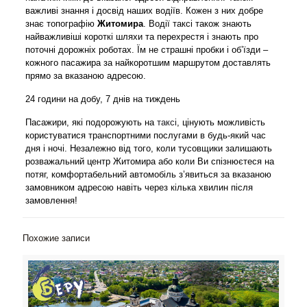
важливі знання і досвід наших водіїв. Кожен з них добре
знає топографію
Житомира
. Водії таксі також знають
найважливіші короткі шляхи та перехрестя і знають про
поточні дорожніх роботах. Їм не страшні пробки і об’їзди –
кожного пасажира за найкоротшим маршрутом доставлять
прямо за вказаною адресою.
24 години на добу, 7 днів на тиждень
Пасажири, які подорожують на
таксі
, цінують можливість
користуватися транспортними послугами в будь-який час
дня і ночі. Незалежно від того, коли тусовщики залишають
розважальний центр Житомира або коли Ви спізнюєтеся на
потяг, комфортабельний автомобіль з’явиться за вказаною
замовником адресою навіть через кілька хвилин після
замовлення!
Похожие записи